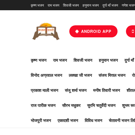
कृष्ण भजन
राम भजन
शिवजी भजन
हनुमान भजन
दुर्गा माँ भजन
गणेश भज
ANDROID APP
कृष्ण भजन
राम भजन
शिवजी भजन
हनुमान भजन
दुर्गा म
विनोद अग्रवाल भजन
लक्खा जी भजन
संजय मित्तल भजन
र
प्रकाश माली भजन
संजू शर्मा भजन
मनीष तिवारी भजन
शीतल
राज पारीक भजन
सौरभ मधुकर
सुरभि चतुर्वेदी भजन
शुभम र
भोजपुरी भजन
एकादशी भजन
विविध भजन
चेतावनी भजन लिर