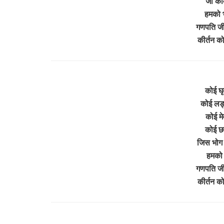
जो का
हमको भ
गणपति जी 
कीर्तन 
कोई घृत
कोई लड्
कोई मे
कोई छप
जिस भोग स
हमको 
गणपति जी 
कीर्तन 