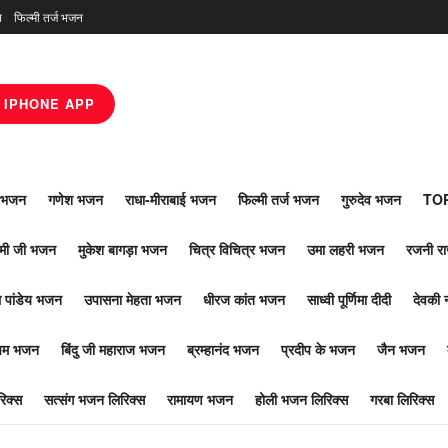
न
फिल्मी तर्ज भजन
IPHONE APP
ाँ भजन
गणेश भजन
राधा-मीराबाई भजन
फिल्मी तर्ज भजन
गुरुदेव भजन
TOP
ोमी जी भजन
मुकेश बागड़ा भजन
चित्र विचित्र भजन
उमा लहरी भजन
रजनी र
 पांडेय भजन
उपासना मेहता भजन
धीरज कांत भजन
साध्वी पूर्णिमा दीदी
देवकी 
ूपम भजन
बिंदु जी महाराज भजन
ब्रम्हानंद भजन
प्रदीप के भजन
जैन भजन
िक्स
सत्संग भजन लिरिक्स
रामायण भजन
होली भजन लिरिक्स
गरबा लिरिक्स