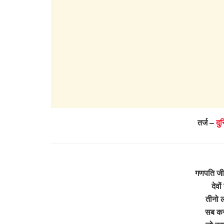
तर्ज –
दुन
गणपति जी 
देवो
तीनो ल
सब कर