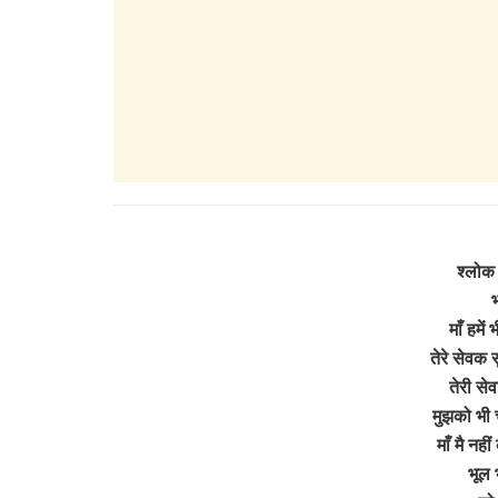
श्लोक
भ
माँ हमें 
तेरे सेवक 
तेरी से
मुझको भी च
माँ मै नही
भूल 