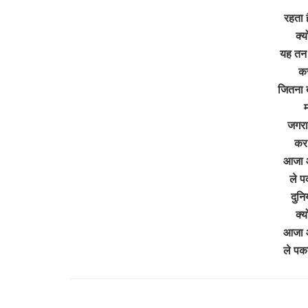
रहता 
क्य
यह तन 
कर 
जितना 
म
जगरात
कर
आजा 
ले प
दुनि
क्य
आजा 
ले पक