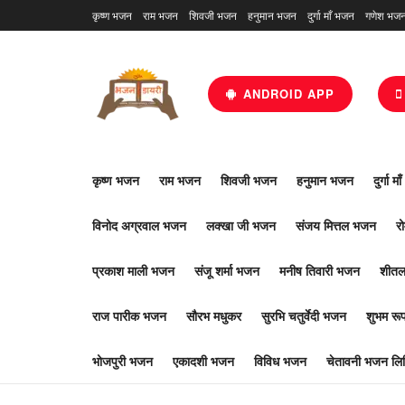
कृष्ण भजन
राम भजन
शिवजी भजन
हनुमान भजन
दुर्गा माँ भजन
गणेश भज
ANDROID APP
कृष्ण भजन
राम भजन
शिवजी भजन
हनुमान भजन
दुर्गा म
विनोद अग्रवाल भजन
लक्खा जी भजन
संजय मित्तल भजन
र
प्रकाश माली भजन
संजू शर्मा भजन
मनीष तिवारी भजन
शीतल
राज पारीक भजन
सौरभ मधुकर
सुरभि चतुर्वेदी भजन
शुभम र
भोजपुरी भजन
एकादशी भजन
विविध भजन
चेतावनी भजन लिर