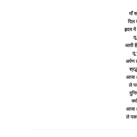
माँ श
दिल म
हृदय मे
तू
आती है
तू
अर्पण त
श्रद
आजा 
ले प
दुनि
क्य
आजा 
ले पक