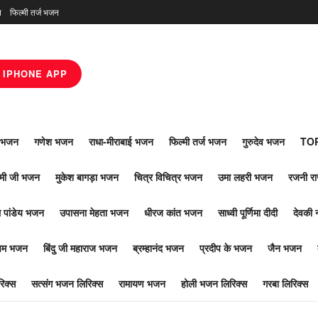
न
फिल्मी तर्ज भजन
IPHONE APP
ाँ भजन
गणेश भजन
राधा-मीराबाई भजन
फिल्मी तर्ज भजन
गुरुदेव भजन
TOP
ोमी जी भजन
मुकेश बागड़ा भजन
चित्र विचित्र भजन
उमा लहरी भजन
रजनी र
 पांडेय भजन
उपासना मेहता भजन
धीरज कांत भजन
साध्वी पूर्णिमा दीदी
देवकी 
ूपम भजन
बिंदु जी महाराज भजन
ब्रम्हानंद भजन
प्रदीप के भजन
जैन भजन
िक्स
सत्संग भजन लिरिक्स
रामायण भजन
होली भजन लिरिक्स
गरबा लिरिक्स