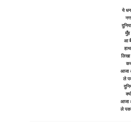
ये धन
नग
दुनिया
मुँ
आ बै
हाथ
लिखा 
कर
आजा 
ले प
दुनि
क्य
आजा 
ले पक