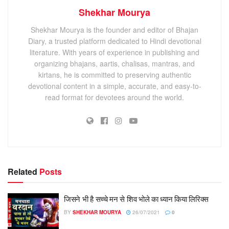
Shekhar Mourya
Shekhar Mourya is the founder and editor of Bhajan
Diary, a trusted platform dedicated to Hindi devotional
literature. With years of experience in publishing and
organizing bhajans, aartis, chalisas, mantras, and
kirtans, he is committed to preserving authentic
devotional content in a simple, accurate, and easy-to-
read format for devotees around the world.
Related
Posts
जिसने भी है सच्चे मन से शिव भोले का ध्यान किया लिरिक्स
BY
SHEKHAR MOURYA
26/07/2021
0