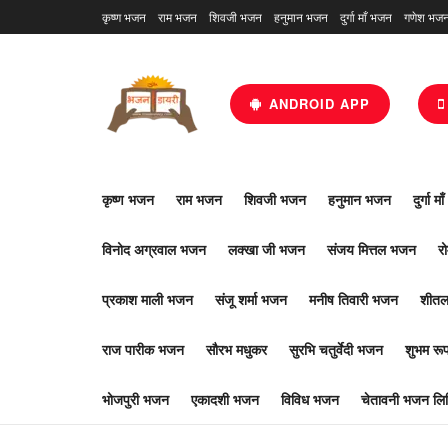
कृष्ण भजन
राम भजन
शिवजी भजन
हनुमान भजन
दुर्गा माँ भजन
गणेश भज
ANDROID APP
कृष्ण भजन
राम भजन
शिवजी भजन
हनुमान भजन
दुर्गा म
विनोद अग्रवाल भजन
लक्खा जी भजन
संजय मित्तल भजन
र
प्रकाश माली भजन
संजू शर्मा भजन
मनीष तिवारी भजन
शीतल
राज पारीक भजन
सौरभ मधुकर
सुरभि चतुर्वेदी भजन
शुभम र
भोजपुरी भजन
एकादशी भजन
विविध भजन
चेतावनी भजन लिर