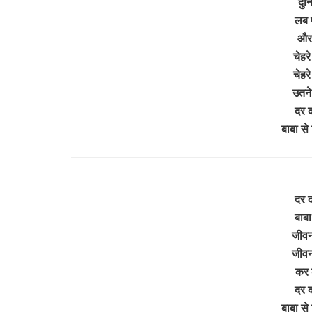
दुनि
लब प
और ह
चेहर
चेहर
उतने
दर द
बाबा स
दर 
बाबा
जीवन
जीवन
कर श
दर द
बाबा स