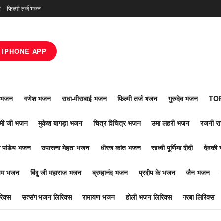
न
फिल्मी तर्ज भजन
IPHONE APP
ाँ भजन
गणेश भजन
राधा-मीराबाई भजन
फिल्मी तर्ज भजन
गुरुदेव भजन
TOP
ोमी जी भजन
मुकेश बागड़ा भजन
चित्र विचित्र भजन
उमा लहरी भजन
रजनी र
 पांडेय भजन
उपासना मेहता भजन
धीरज कांत भजन
साध्वी पूर्णिमा दीदी
देवकी 
ूपम भजन
बिंदु जी महाराज भजन
ब्रम्हानंद भजन
प्रदीप के भजन
जैन भजन
िक्स
सत्संग भजन लिरिक्स
रामायण भजन
होली भजन लिरिक्स
गरबा लिरिक्स