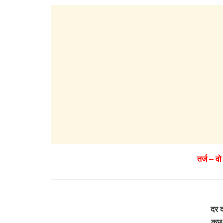
तर्ज – व
दर द
कुछ 