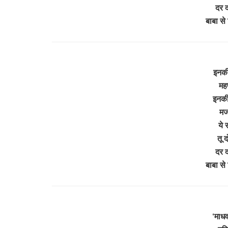
दर द
बाबा स
इनकी
महफ
इनकी
मज
ये 
तू 
दर द
बाबा स
‘माध