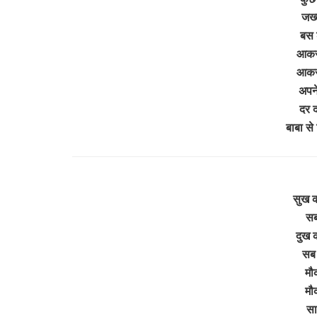
जख्म
बस श
आकर 
आकर 
अपने
दर द
बाबा स
सुख क
सब 
दुख क
सब 
मौक
मौक
सा