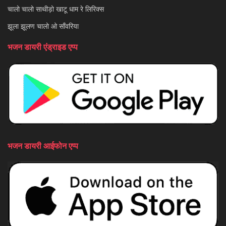
चालो चालो साथीड़ो खाटू धाम रे लिरिक्स
झूला झूलण चालो ओ साँवरिया
भजन डायरी एंड्राइड एप्प
भजन डायरी आईफोन एप्प