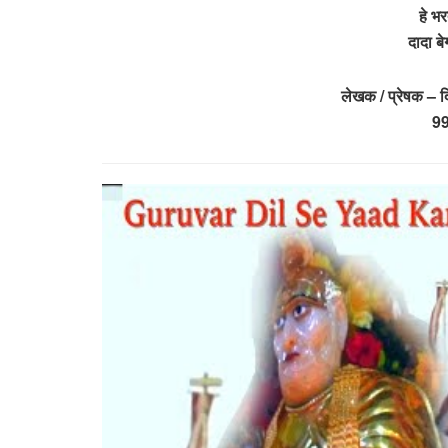
हे भर
दादा ब
लेखक / प्रेषक – 
9