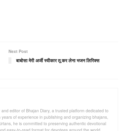
Next Post
बाबोसा मेरी अर्जी स्वीकार तू कर लेना भजन लिरिक्स
and editor of Bhajan Diary, a trusted platform dedicated to
th years of experience in publishing and organizing bhajans,
kirtans, he is committed to preserving authentic devotional
 and easy-to-read format for devotees around the world.