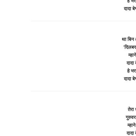
हे भर
दादा ब
था बिन 
‘दिलबर’
म्हान
दादा 
हे भर
दादा ब
तेरा 
गुरुव
म्हान
दादा 