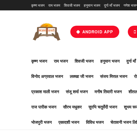
कृष्ण भजन
राम भजन
शिवजी भजन
हनुमान भजन
दुर्गा माँ भजन
गणेश भज
ANDROID APP
कृष्ण भजन
राम भजन
शिवजी भजन
हनुमान भजन
दुर्गा म
विनोद अग्रवाल भजन
लक्खा जी भजन
संजय मित्तल भजन
र
प्रकाश माली भजन
संजू शर्मा भजन
मनीष तिवारी भजन
शीतल
राज पारीक भजन
सौरभ मधुकर
सुरभि चतुर्वेदी भजन
शुभम र
भोजपुरी भजन
एकादशी भजन
विविध भजन
चेतावनी भजन लिर