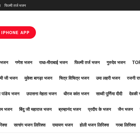
न
फिल्मी तर्ज भजन
IPHONE APP
ाँ भजन
गणेश भजन
राधा-मीराबाई भजन
फिल्मी तर्ज भजन
गुरुदेव भजन
TOP
ोमी जी भजन
मुकेश बागड़ा भजन
चित्र विचित्र भजन
उमा लहरी भजन
रजनी र
 पांडेय भजन
उपासना मेहता भजन
धीरज कांत भजन
साध्वी पूर्णिमा दीदी
देवकी 
ूपम भजन
बिंदु जी महाराज भजन
ब्रम्हानंद भजन
प्रदीप के भजन
जैन भजन
िक्स
सत्संग भजन लिरिक्स
रामायण भजन
होली भजन लिरिक्स
गरबा लिरिक्स