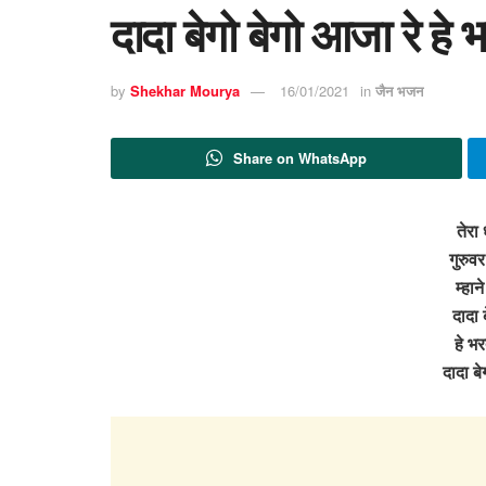
दादा बेगो बेगो आजा रे हे
by
Shekhar Mourya
16/01/2021
in
जैन भजन
Share on WhatsApp
तेरा 
गुरुव
म्हान
दादा 
हे भर
दादा ब