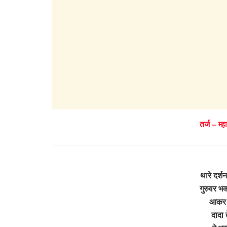
तर्ज – म्
थारे दर्शन
गुरुवर भ
आकर ने
दादा 