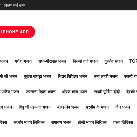
न
फिल्मी तर्ज भजन
IPHONE APP
ाँ भजन
गणेश भजन
राधा-मीराबाई भजन
फिल्मी तर्ज भजन
गुरुदेव भजन
TOP
ोमी जी भजन
मुकेश बागड़ा भजन
चित्र विचित्र भजन
उमा लहरी भजन
रजनी र
 पांडेय भजन
उपासना मेहता भजन
धीरज कांत भजन
साध्वी पूर्णिमा दीदी
देवकी 
ूपम भजन
बिंदु जी महाराज भजन
ब्रम्हानंद भजन
प्रदीप के भजन
जैन भजन
िक्स
सत्संग भजन लिरिक्स
रामायण भजन
होली भजन लिरिक्स
गरबा लिरिक्स