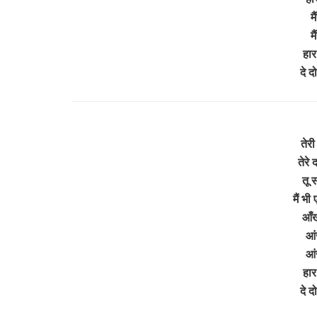
म
म
हार
दे 
तेरी
तेरे 
तू 
मैं भी
आँखो
आं
आं
हार
दे 