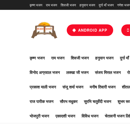
कृष्ण भजन
राम भजन
शिवजी भजन
हनुमान भजन
दुर्गा माँ भजन
गणेश भज
ANDROID APP
कृष्ण भजन
राम भजन
शिवजी भजन
हनुमान भजन
दुर्गा म
विनोद अग्रवाल भजन
लक्खा जी भजन
संजय मित्तल भजन
र
प्रकाश माली भजन
संजू शर्मा भजन
मनीष तिवारी भजन
शीतल
राज पारीक भजन
सौरभ मधुकर
सुरभि चतुर्वेदी भजन
शुभम र
भोजपुरी भजन
एकादशी भजन
विविध भजन
चेतावनी भजन लिर