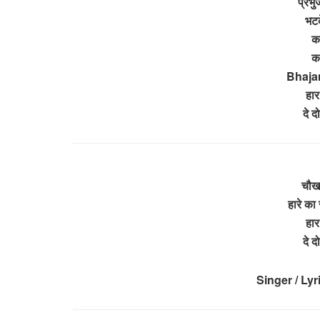
प्रभु
भटक
कह
कह
Bhajan
हार
दे 
चौखट
हारे का
हार
दे 
Singer / Lyr