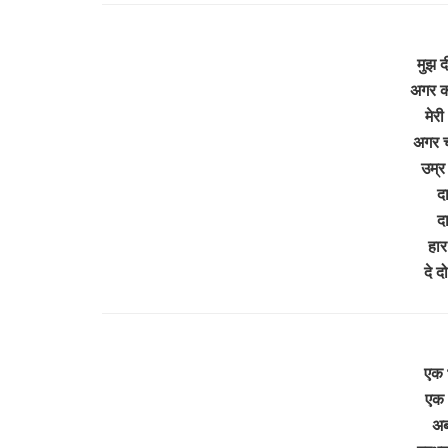
मुझ 
अगर क
मेरी
अगर चर
उम्र
दा
दा
हार
दे 
एक भ
एक आ
अब 