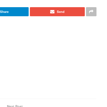
Share
Send
Next Post