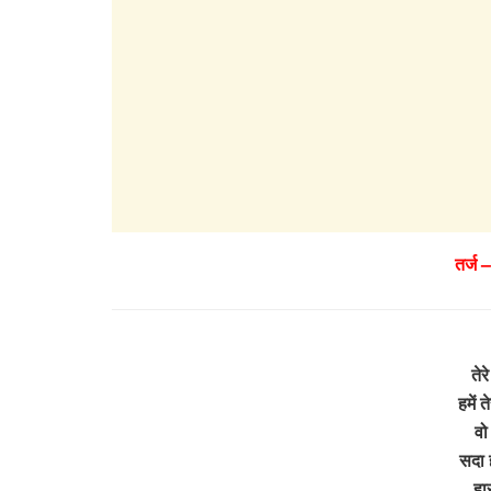
तर्ज 
तेर
हमें 
वो
सदा ह
हा