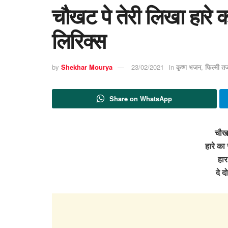
चौखट पे तेरी लिखा हारे 
लिरिक्स
by
Shekhar Mourya
23/02/2021
in
कृष्ण भजन
,
फिल्मी त
Share on WhatsApp
चौखट
हारे का
हार
दे 