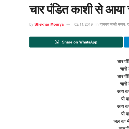
चार पंडित काशी से आया च
by
Shekhar Mourya
02/11/2019
in
प्रकाश माली भजन
,
र
Share on WhatsApp
चार पं
चारों
चार पँ
चारों
आय कबी
पी प
आय कबी
पी प
जल का भेद
छान प