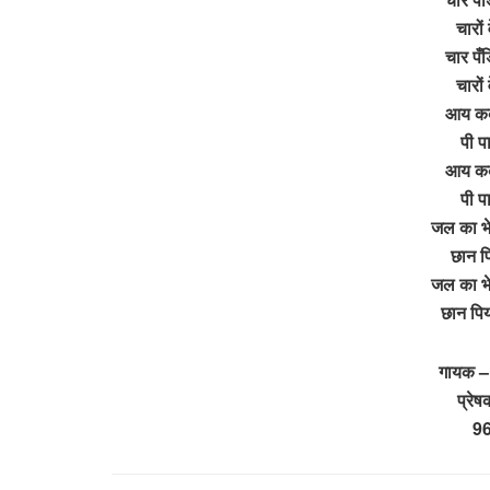
चारों
चार पँ
चारों
आय कबी
पी प
आय कबी
पी प
जल का भेद
छान प
जल का भेद
छान पि
गायक –
प्रे
9