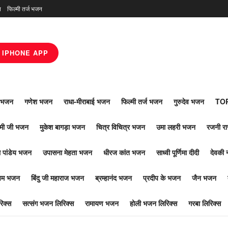
न
फिल्मी तर्ज भजन
IPHONE APP
ाँ भजन
गणेश भजन
राधा-मीराबाई भजन
फिल्मी तर्ज भजन
गुरुदेव भजन
TOP
ोमी जी भजन
मुकेश बागड़ा भजन
चित्र विचित्र भजन
उमा लहरी भजन
रजनी र
 पांडेय भजन
उपासना मेहता भजन
धीरज कांत भजन
साध्वी पूर्णिमा दीदी
देवकी 
ूपम भजन
बिंदु जी महाराज भजन
ब्रम्हानंद भजन
प्रदीप के भजन
जैन भजन
िक्स
सत्संग भजन लिरिक्स
रामायण भजन
होली भजन लिरिक्स
गरबा लिरिक्स