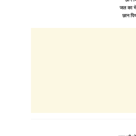
जल का भेद
छान पि