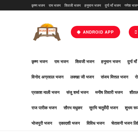
कृष्ण भजन
राम भजन
शिवजी भजन
हनुमान भजन
दुर्गा माँ भजन
गणेश भज
ANDROID APP
कृष्ण भजन
राम भजन
शिवजी भजन
हनुमान भजन
दुर्गा म
विनोद अग्रवाल भजन
लक्खा जी भजन
संजय मित्तल भजन
र
प्रकाश माली भजन
संजू शर्मा भजन
मनीष तिवारी भजन
शीतल
राज पारीक भजन
सौरभ मधुकर
सुरभि चतुर्वेदी भजन
शुभम र
भोजपुरी भजन
एकादशी भजन
विविध भजन
चेतावनी भजन लिर