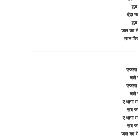
डूब
बूंदा 
डूब
जल का भेद
छान पि
उजला 
चले 
उजला 
चले 
ए धागा म
सब जग
ए धागा म
सब जग
जल का भेद