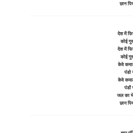
छान पि
देश में फ
कोई गु
देश में फ
कोई गु
केवे कमा
पंडो 
केवे कमा
पंडों
जल का भेद
छान पि
चार पं