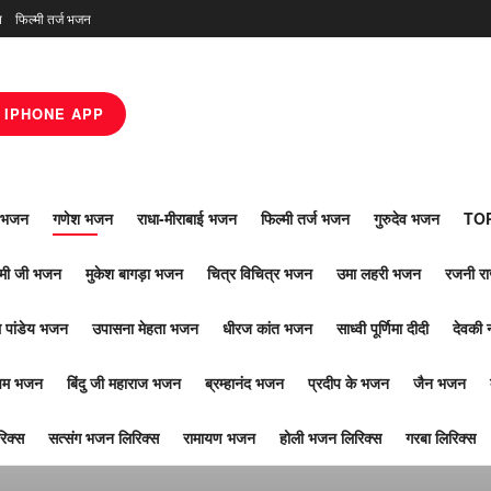
न
फिल्मी तर्ज भजन
IPHONE APP
ाँ भजन
गणेश भजन
राधा-मीराबाई भजन
फिल्मी तर्ज भजन
गुरुदेव भजन
TOP
ोमी जी भजन
मुकेश बागड़ा भजन
चित्र विचित्र भजन
उमा लहरी भजन
रजनी र
 पांडेय भजन
उपासना मेहता भजन
धीरज कांत भजन
साध्वी पूर्णिमा दीदी
देवकी 
ूपम भजन
बिंदु जी महाराज भजन
ब्रम्हानंद भजन
प्रदीप के भजन
जैन भजन
िक्स
सत्संग भजन लिरिक्स
रामायण भजन
होली भजन लिरिक्स
गरबा लिरिक्स