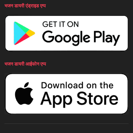
भजन डायरी एंड्राइड एप्प
भजन डायरी आईफोन एप्प