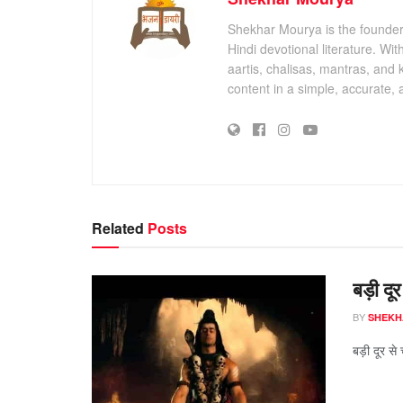
Shekhar Mourya is the founder 
Hindi devotional literature. Wi
aartis, chalisas, mantras, and 
content in a simple, accurate,
Related
Posts
बड़ी दूर
BY
SHEKH
बड़ी दूर से