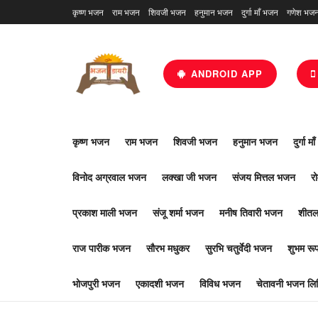
कृष्ण भजन
राम भजन
शिवजी भजन
हनुमान भजन
दुर्गा माँ भजन
गणेश भज
ANDROID APP
कृष्ण भजन
राम भजन
शिवजी भजन
हनुमान भजन
दुर्गा म
विनोद अग्रवाल भजन
लक्खा जी भजन
संजय मित्तल भजन
र
प्रकाश माली भजन
संजू शर्मा भजन
मनीष तिवारी भजन
शीतल
राज पारीक भजन
सौरभ मधुकर
सुरभि चतुर्वेदी भजन
शुभम र
भोजपुरी भजन
एकादशी भजन
विविध भजन
चेतावनी भजन लिर