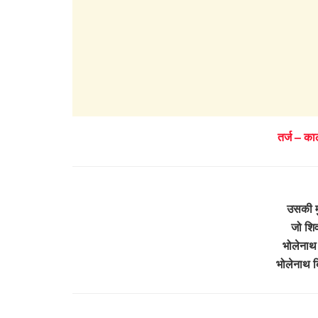
तर्ज – क
उसकी मु
जो शिव
भोलेनाथ 
भोलेनाथ ब