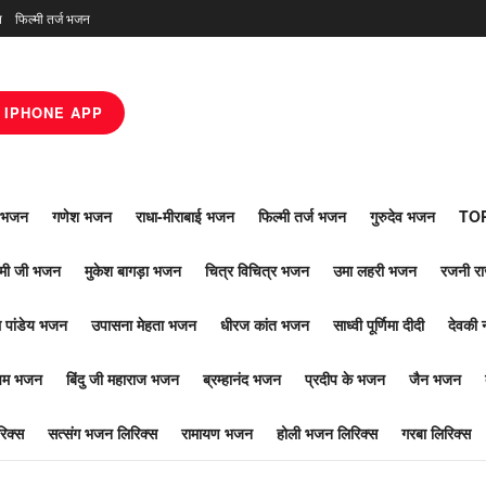
न
फिल्मी तर्ज भजन
IPHONE APP
ाँ भजन
गणेश भजन
राधा-मीराबाई भजन
फिल्मी तर्ज भजन
गुरुदेव भजन
TOP
ोमी जी भजन
मुकेश बागड़ा भजन
चित्र विचित्र भजन
उमा लहरी भजन
रजनी र
 पांडेय भजन
उपासना मेहता भजन
धीरज कांत भजन
साध्वी पूर्णिमा दीदी
देवकी 
ूपम भजन
बिंदु जी महाराज भजन
ब्रम्हानंद भजन
प्रदीप के भजन
जैन भजन
िक्स
सत्संग भजन लिरिक्स
रामायण भजन
होली भजन लिरिक्स
गरबा लिरिक्स