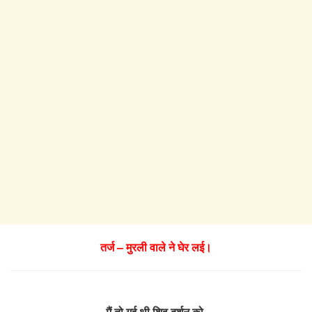
तर्ज – मुरली वाले ने घेर लई।
मैं तो गई थी शिव दर्शन को,