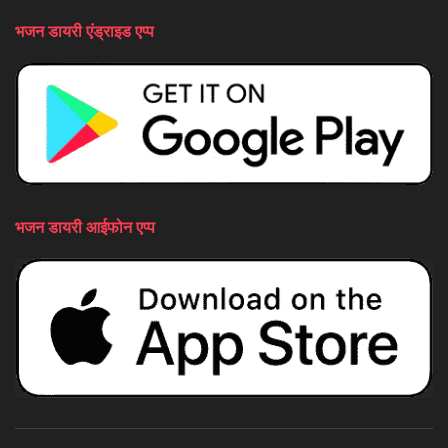
भजन डायरी एंड्राइड एप्प
भजन डायरी आईफोन एप्प