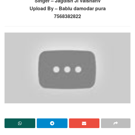
Singer – Jagdish Ji Vaishanv
Upload By – Bablu damodar pura
7568382822