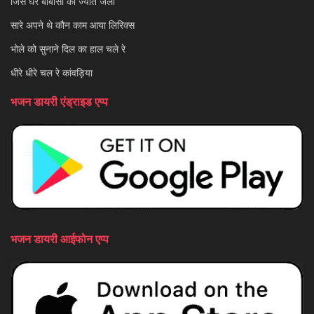
जिस घर बाबोसा की ज्योत जली
सारे अपने थे कौन काम आया लिरिक्स
भोले को सुनाने दिल का हाल चले रे
धीरे धीरे चल रे कांवड़िया
भजन डायरी एंड्राइड एप्प
भजन डायरी आईफोन एप्प