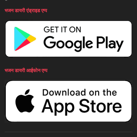
भजन डायरी एंड्राइड एप्प
भजन डायरी आईफोन एप्प