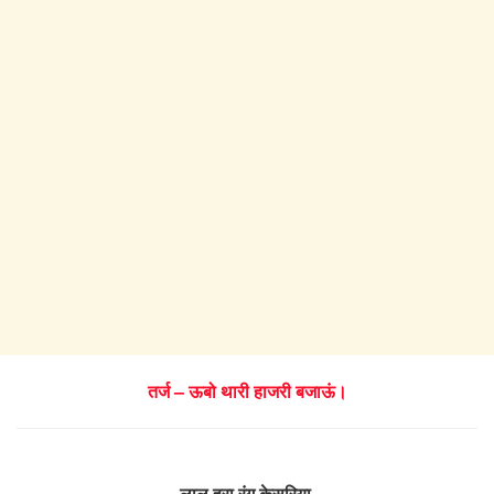
तर्ज – ऊबो थारी हाजरी बजाऊं।
लाल हरा रंग केसरिया,