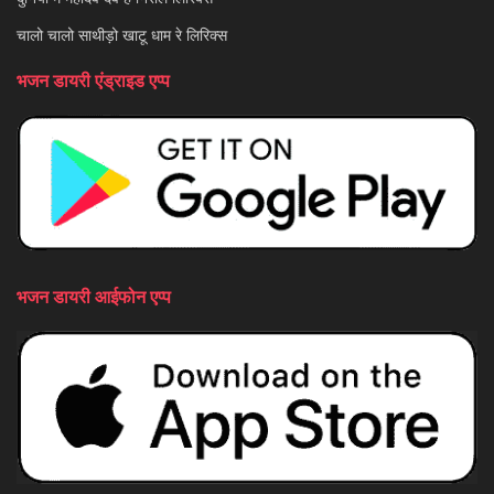
चालो चालो साथीड़ो खाटू धाम रे लिरिक्स
भजन डायरी एंड्राइड एप्प
भजन डायरी आईफोन एप्प