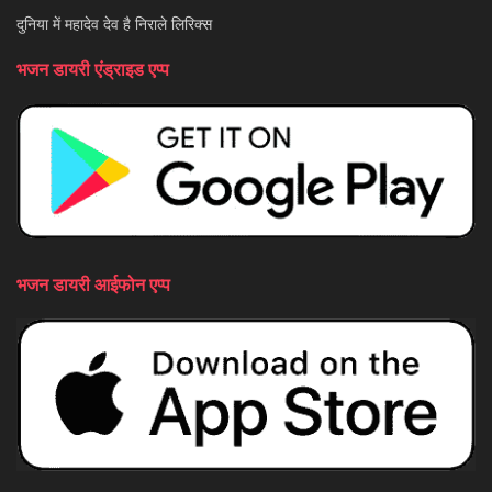
दुनिया में महादेव देव है निराले लिरिक्स
भजन डायरी एंड्राइड एप्प
भजन डायरी आईफोन एप्प