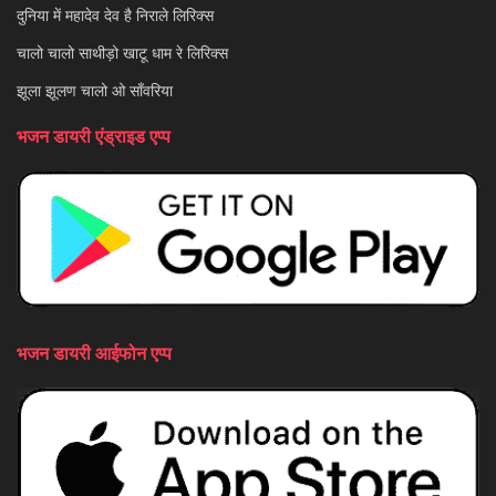
दुनिया में महादेव देव है निराले लिरिक्स
चालो चालो साथीड़ो खाटू धाम रे लिरिक्स
झूला झूलण चालो ओ साँवरिया
भजन डायरी एंड्राइड एप्प
भजन डायरी आईफोन एप्प