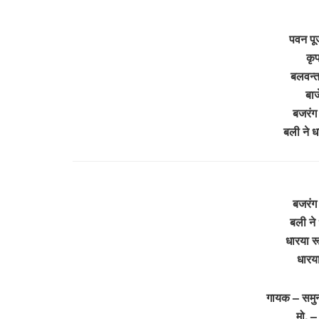
पवन पूज
कृ
बलवन्त
बाज
बजरंग 
बली ने 
बजरंग 
बली ने
धारया र
धारय
गायक – समुन
मो. 