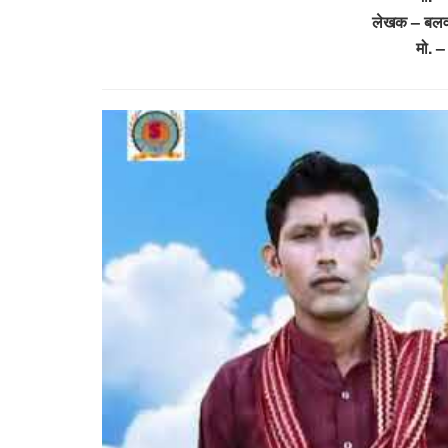
लेखक – बलव
मो. 