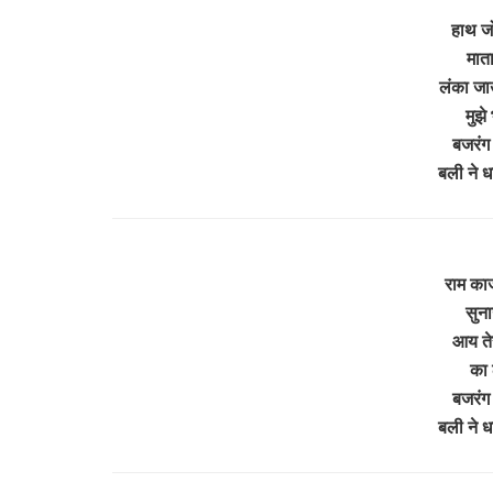
हाथ जो
मात
लंका जाऊ
मुझे
बजरंग 
बली ने 
राम का
सुना
आय ते
का 
बजरंग 
बली ने 