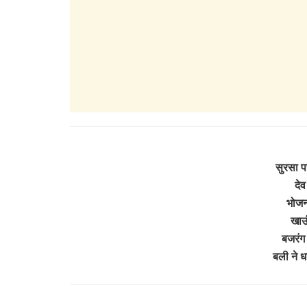
सुरसा 
दे
भोजन 
खाऊ
बजरंग 
बली ने 