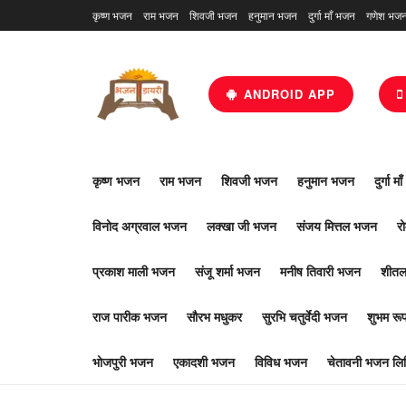
कृष्ण भजन
राम भजन
शिवजी भजन
हनुमान भजन
दुर्गा माँ भजन
गणेश भज
ANDROID APP
कृष्ण भजन
राम भजन
शिवजी भजन
हनुमान भजन
दुर्गा म
विनोद अग्रवाल भजन
लक्खा जी भजन
संजय मित्तल भजन
र
प्रकाश माली भजन
संजू शर्मा भजन
मनीष तिवारी भजन
शीतल
राज पारीक भजन
सौरभ मधुकर
सुरभि चतुर्वेदी भजन
शुभम र
भोजपुरी भजन
एकादशी भजन
विविध भजन
चेतावनी भजन लिर