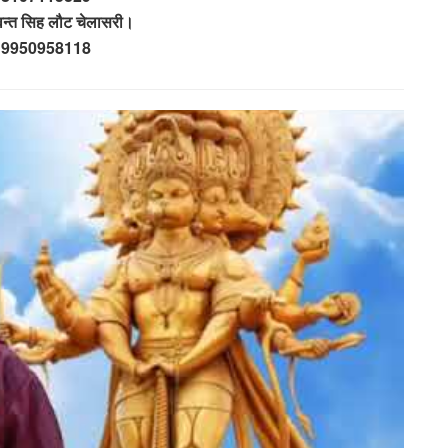
न्त सिह लौट चेलासरी।
– 9950958118