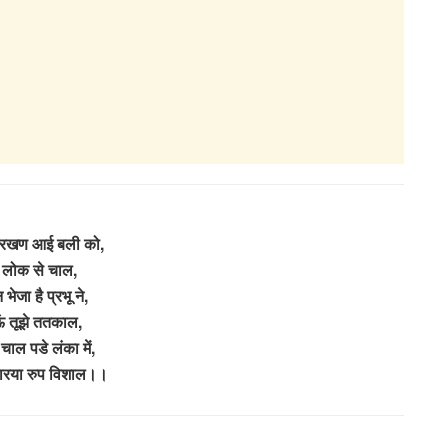
परखण आई बली को,
व लोक से चाल,
भेजा है प्रभू ने,
ं तूझे ततकाल,
चाल पडे लंका में,
धारया रुप विशाल।।