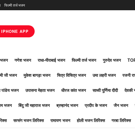
न
फिल्मी तर्ज भजन
IPHONE APP
ाँ भजन
गणेश भजन
राधा-मीराबाई भजन
फिल्मी तर्ज भजन
गुरुदेव भजन
TOP
ोमी जी भजन
मुकेश बागड़ा भजन
चित्र विचित्र भजन
उमा लहरी भजन
रजनी र
 पांडेय भजन
उपासना मेहता भजन
धीरज कांत भजन
साध्वी पूर्णिमा दीदी
देवकी 
ूपम भजन
बिंदु जी महाराज भजन
ब्रम्हानंद भजन
प्रदीप के भजन
जैन भजन
िक्स
सत्संग भजन लिरिक्स
रामायण भजन
होली भजन लिरिक्स
गरबा लिरिक्स