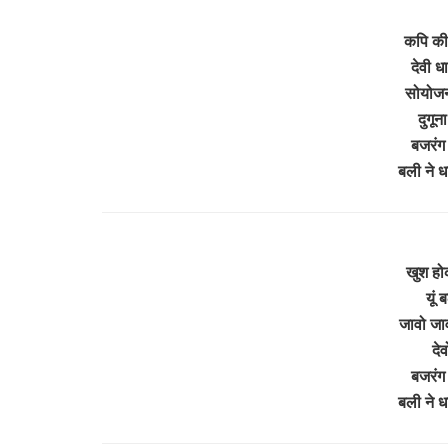
कपि की
देवी ध
सोयोजन
दुगून
बजरंग 
बली ने 
खुश होक
यूं 
जावो जाव
दे
बजरंग 
बली ने 