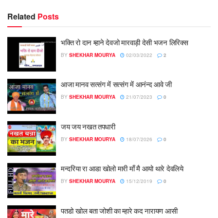
Related
Posts
भक्ति रो दान म्हाने देवजो मारवाड़ी देसी भजन लिरिक्स
BY
SHEKHAR MOURYA
02/03/2022
2
आजा मानव सत्संग में सत्संग में आनंन्द आवे जी
BY
SHEKHAR MOURYA
21/07/2023
0
जय जय नखत तपधारी
BY
SHEKHAR MOURYA
18/07/2026
0
मन्दरिया रा आडा खोलो मारी माँ मै आयो थारे देवलिये
BY
SHEKHAR MOURYA
15/12/2019
0
पतडो खोल बता जोशी का म्हारे कद नारायण आसी