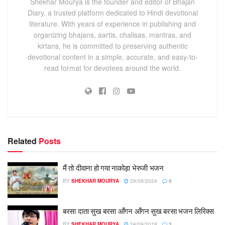
Shekhar Mourya is the founder and editor of Bhajan
Diary, a trusted platform dedicated to Hindi devotional
literature. With years of experience in publishing and
organizing bhajans, aartis, chalisas, mantras, and
kirtans, he is committed to preserving authentic
devotional content in a simple, accurate, and easy-to-
read format for devotees around the world.
Related
Posts
मैं तो दीवाना हो गया नाकोड़ा भेरुजी भजन
BY
SHEKHAR MOURYA
29/09/2024
0
बरसा दाता सुख बरसा आँगन आँगन सुख बरसा भजन लिरिक्स
BY
SHEKHAR MOURYA
24/09/2018
3