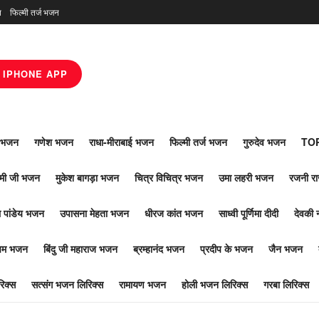
न
फिल्मी तर्ज भजन
IPHONE APP
ाँ भजन
गणेश भजन
राधा-मीराबाई भजन
फिल्मी तर्ज भजन
गुरुदेव भजन
TOP
ोमी जी भजन
मुकेश बागड़ा भजन
चित्र विचित्र भजन
उमा लहरी भजन
रजनी र
 पांडेय भजन
उपासना मेहता भजन
धीरज कांत भजन
साध्वी पूर्णिमा दीदी
देवकी 
ूपम भजन
बिंदु जी महाराज भजन
ब्रम्हानंद भजन
प्रदीप के भजन
जैन भजन
िक्स
सत्संग भजन लिरिक्स
रामायण भजन
होली भजन लिरिक्स
गरबा लिरिक्स