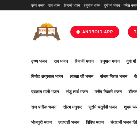
कृष्ण भजन
राम भजन
शिवजी भजन
हनुमान भजन
दुर्गा माँ भजन
गणेश भज
ANDROID APP
कृष्ण भजन
राम भजन
शिवजी भजन
हनुमान भजन
दुर्गा म
विनोद अग्रवाल भजन
लक्खा जी भजन
संजय मित्तल भजन
र
प्रकाश माली भजन
संजू शर्मा भजन
मनीष तिवारी भजन
शीतल
राज पारीक भजन
सौरभ मधुकर
सुरभि चतुर्वेदी भजन
शुभम र
भोजपुरी भजन
एकादशी भजन
विविध भजन
चेतावनी भजन लिर