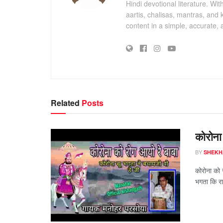
Hindi devotional literature. Wi
aartis, chalisas, mantras, and 
content in a simple, accurate,
Related
Posts
कोरोना 
BY
SHEKH
कोरोना को 
भगता कि रा