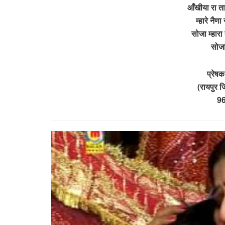
आँखीया रा तार
म्हारे नैणा
सोजा म्हारा
सोजा
प्रेष
(रायपुर 
9