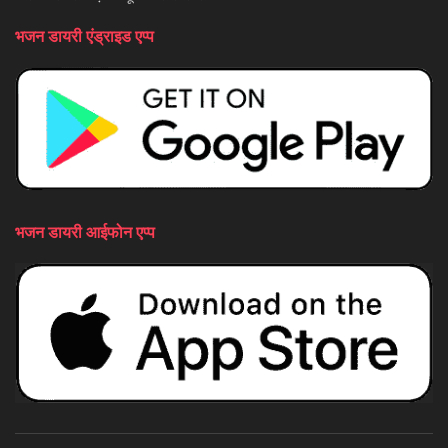
भजन डायरी एंड्राइड एप्प
भजन डायरी आईफोन एप्प