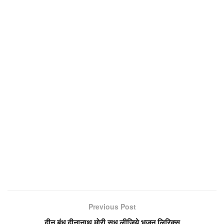
Previous Post
दीन बंधू दीनानाथ मोरी सुध लीजिये भजन लिरिक्स