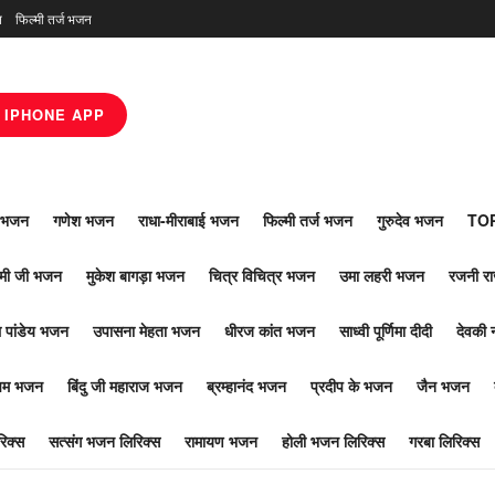
न
फिल्मी तर्ज भजन
IPHONE APP
ाँ भजन
गणेश भजन
राधा-मीराबाई भजन
फिल्मी तर्ज भजन
गुरुदेव भजन
TOP
ोमी जी भजन
मुकेश बागड़ा भजन
चित्र विचित्र भजन
उमा लहरी भजन
रजनी र
 पांडेय भजन
उपासना मेहता भजन
धीरज कांत भजन
साध्वी पूर्णिमा दीदी
देवकी 
ूपम भजन
बिंदु जी महाराज भजन
ब्रम्हानंद भजन
प्रदीप के भजन
जैन भजन
िक्स
सत्संग भजन लिरिक्स
रामायण भजन
होली भजन लिरिक्स
गरबा लिरिक्स