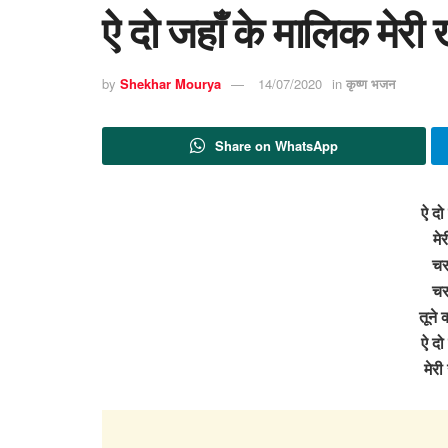
ऐ दो जहाँ के मालिक मेरी
by
Shekhar Mourya
14/07/2020
in
कृष्ण भजन
Share on WhatsApp
ऐ दो
मे
चरण
चरण
तूने 
ऐ दो
मेर