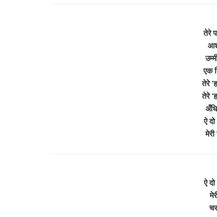
तेरे 
आशा
उम्म
एक द
तेरे ‘
तेरे ‘
अँधि
ऐ दो
मेर
ऐ दो
मे
चरण