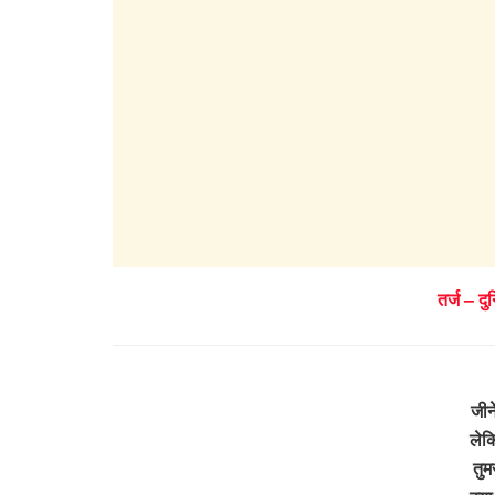
तर्ज – दु
जीने
लेक
तुम