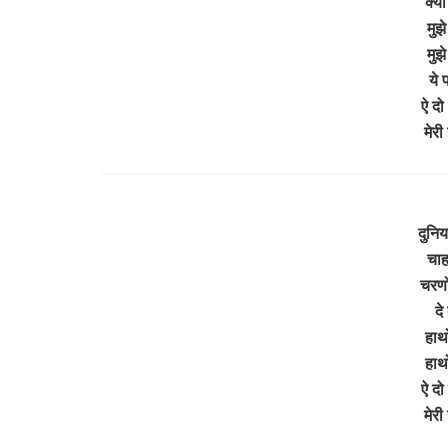
क्या
मुझ
मुझ
ये 
ऐ दो
मेर
दुनिय
चाह
चरणो
दे
हाथो
हाथो
ऐ दो
मेर