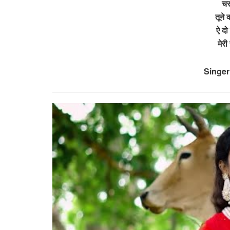
चरण
तूने 
ऐ दो
मेर
Singer