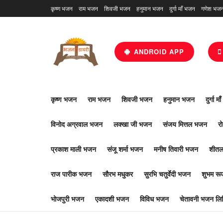
कृष्ण भजन
राम भजन
शिवजी भजन
हनुमान भजन
दुर्गा माँ भजन
गणेश भज
ANDROID APP
कृष्ण भजन
राम भजन
शिवजी भजन
हनुमान भजन
दुर्गा म
विनोद अग्रवाल भजन
लक्खा जी भजन
संजय मित्तल भजन
र
प्रकाश माली भजन
संजू शर्मा भजन
मनीष तिवारी भजन
शीतल
राज पारीक भजन
सौरभ मधुकर
सुरभि चतुर्वेदी भजन
शुभम र
भोजपुरी भजन
एकादशी भजन
विविध भजन
चेतावनी भजन लिर