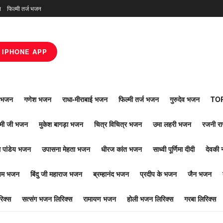
न
फिल्मी तर्ज भजन
IPHONE APP
ाँ भजन
गणेश भजन
राधा-मीराबाई भजन
फिल्मी तर्ज भजन
गुरुदेव भजन
TOP
ोमी जी भजन
मुकेश बागड़ा भजन
चित्र विचित्र भजन
उमा लहरी भजन
रजनी र
 पांडेय भजन
उपासना मेहता भजन
धीरज कांत भजन
साध्वी पूर्णिमा दीदी
देवकी 
ूपम भजन
बिंदु जी महाराज भजन
ब्रम्हानंद भजन
प्रदीप के भजन
जैन भजन
िक्स
सत्संग भजन लिरिक्स
रामायण भजन
होली भजन लिरिक्स
गरबा लिरिक्स