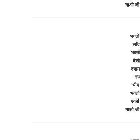
गाओ जी
भगतो 
साँ
भक्त
देख
श्याम
‘रज
‘भीम
भक्तो
अर्जी
गाओ जी