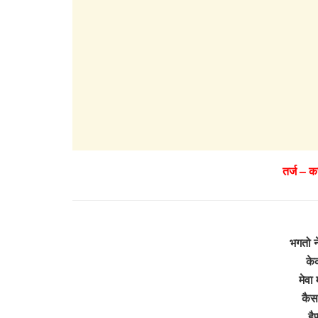
तर्ज – 
भगतो न
के
मेवा
कैस
हैप