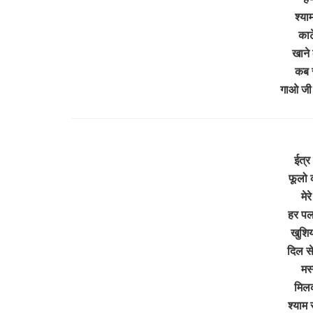
श्या
काटे
खाने 
कब स
गाओ जी
ईत्र
फूलो 
मे
हर पल
खुशिय
दिल स
मस्
मिलक
श्याम 