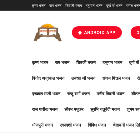
कृष्ण भजन
राम भजन
शिवजी भजन
हनुमान भजन
दुर्गा माँ भजन
गणेश भज
ANDROID APP
कृष्ण भजन
राम भजन
शिवजी भजन
हनुमान भजन
दुर्गा म
विनोद अग्रवाल भजन
लक्खा जी भजन
संजय मित्तल भजन
र
प्रकाश माली भजन
संजू शर्मा भजन
मनीष तिवारी भजन
शीतल
राज पारीक भजन
सौरभ मधुकर
सुरभि चतुर्वेदी भजन
शुभम र
भोजपुरी भजन
एकादशी भजन
विविध भजन
चेतावनी भजन लिर