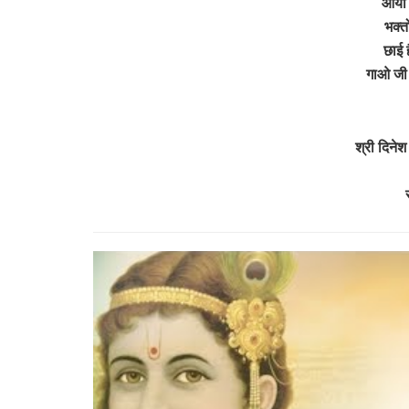
आया 
भक्त
छाई 
गाओ जी
श्री दिनेश 