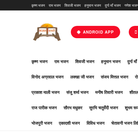
कृष्ण भजन
राम भजन
शिवजी भजन
हनुमान भजन
दुर्गा माँ भजन
गणेश भज
ANDROID APP
कृष्ण भजन
राम भजन
शिवजी भजन
हनुमान भजन
दुर्गा म
विनोद अग्रवाल भजन
लक्खा जी भजन
संजय मित्तल भजन
र
प्रकाश माली भजन
संजू शर्मा भजन
मनीष तिवारी भजन
शीतल
राज पारीक भजन
सौरभ मधुकर
सुरभि चतुर्वेदी भजन
शुभम र
भोजपुरी भजन
एकादशी भजन
विविध भजन
चेतावनी भजन लिर