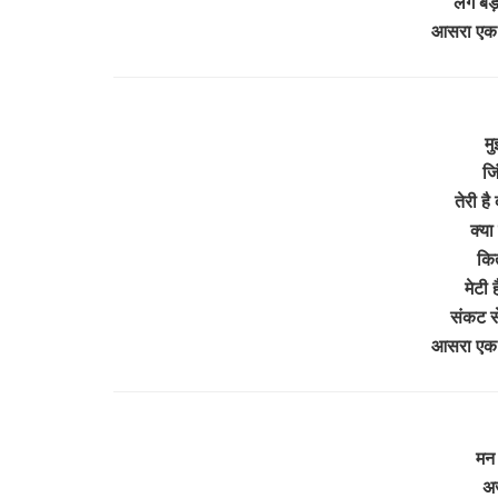
लगे बड़ा
आसरा एक तु
मु
जि
तेरी है
क्या
कित
मेटी ह
संकट से
आसरा एक तु
मन 
अर