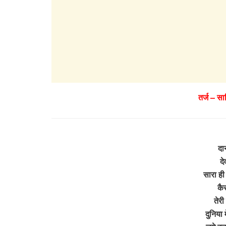
तर्ज – स
दा
दे
सारा ही 
कैस
तेर
दुनिया म