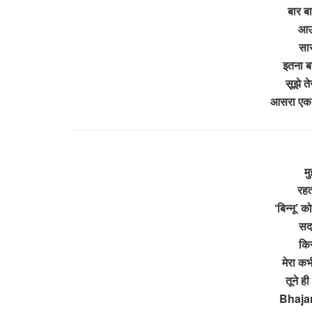
बार बा
आऊं
सार
इतना बत
सूझे तेर
आसरा एक तु
मु
रहत
‘बिन्नू’ 
सदा
कि
मेरा कभ
तूने ही
Bhajan