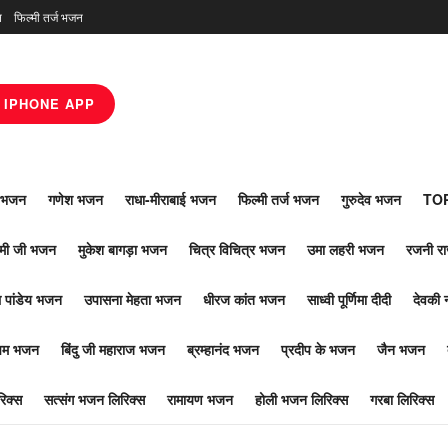
न
फिल्मी तर्ज भजन
IPHONE APP
ाँ भजन
गणेश भजन
राधा-मीराबाई भजन
फिल्मी तर्ज भजन
गुरुदेव भजन
TOP
ोमी जी भजन
मुकेश बागड़ा भजन
चित्र विचित्र भजन
उमा लहरी भजन
रजनी र
 पांडेय भजन
उपासना मेहता भजन
धीरज कांत भजन
साध्वी पूर्णिमा दीदी
देवकी 
ूपम भजन
बिंदु जी महाराज भजन
ब्रम्हानंद भजन
प्रदीप के भजन
जैन भजन
िक्स
सत्संग भजन लिरिक्स
रामायण भजन
होली भजन लिरिक्स
गरबा लिरिक्स