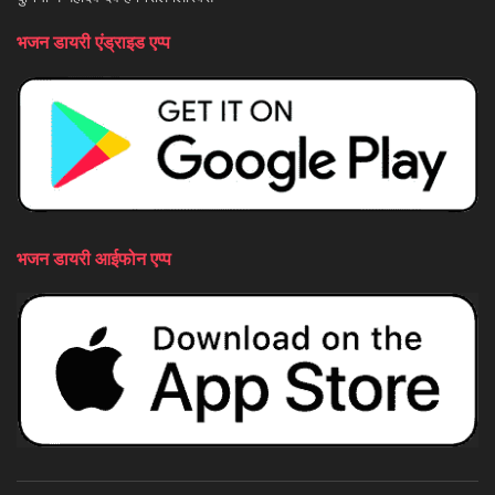
भजन डायरी एंड्राइड एप्प
भजन डायरी आईफोन एप्प