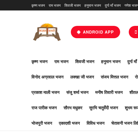
कृष्ण भजन
राम भजन
शिवजी भजन
हनुमान भजन
दुर्गा माँ भजन
गणेश भज
ANDROID APP
कृष्ण भजन
राम भजन
शिवजी भजन
हनुमान भजन
दुर्गा म
विनोद अग्रवाल भजन
लक्खा जी भजन
संजय मित्तल भजन
र
प्रकाश माली भजन
संजू शर्मा भजन
मनीष तिवारी भजन
शीतल
राज पारीक भजन
सौरभ मधुकर
सुरभि चतुर्वेदी भजन
शुभम र
भोजपुरी भजन
एकादशी भजन
विविध भजन
चेतावनी भजन लिर