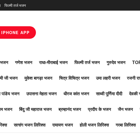
न
फिल्मी तर्ज भजन
IPHONE APP
ाँ भजन
गणेश भजन
राधा-मीराबाई भजन
फिल्मी तर्ज भजन
गुरुदेव भजन
TOP
ोमी जी भजन
मुकेश बागड़ा भजन
चित्र विचित्र भजन
उमा लहरी भजन
रजनी र
 पांडेय भजन
उपासना मेहता भजन
धीरज कांत भजन
साध्वी पूर्णिमा दीदी
देवकी 
ूपम भजन
बिंदु जी महाराज भजन
ब्रम्हानंद भजन
प्रदीप के भजन
जैन भजन
िक्स
सत्संग भजन लिरिक्स
रामायण भजन
होली भजन लिरिक्स
गरबा लिरिक्स