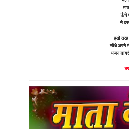
मात
ऊँचे 
ने द
इसी तरह 
सीधे अपने म
भजन डायरी
भज