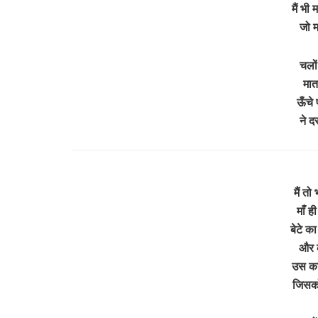
मैं भी 
जो म
चलों
मात
ऊँचे 
ने द
मैं तो 
माँ ह
बेटे का
और क
उस का 
जिसको