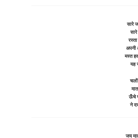
सारे 
सारे
रस्ता
अपनी आ
मस्त ह
यह स
चलों
मात
ऊँचे 
ने द
जय मा