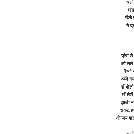
चलों
मात
ऊँचे 
ने द
प्रेम स
ओ सारे
वैष्णो
अम्बे क
माँ भोल
माँ शेर
झोली भर
संकट हर
ओ जय मात
चलों