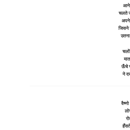
आने
चलते ज
अपने
जिसने 
उतना 
चलों
मात
ऊँचे 
ने द
वैष्णो
लोग
रो
हँसते