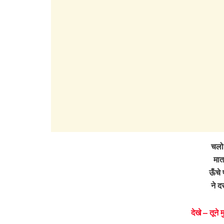
चलो 
मात
ऊँचे 
ने द
देखे – तूने 