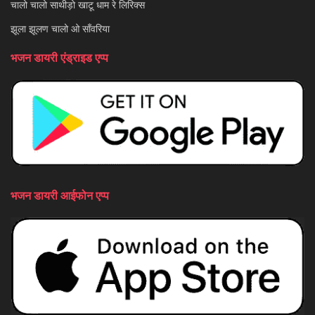
चालो चालो साथीड़ो खाटू धाम रे लिरिक्स
झूला झूलण चालो ओ साँवरिया
भजन डायरी एंड्राइड एप्प
भजन डायरी आईफोन एप्प