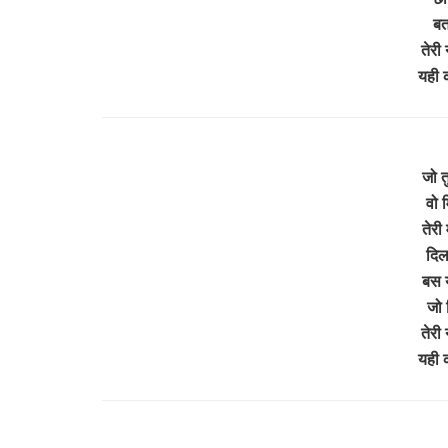
बत
तेरी
यही 
जो त
वो 
तेरी 
दिल
बस य
जो 
तेरी
यही 