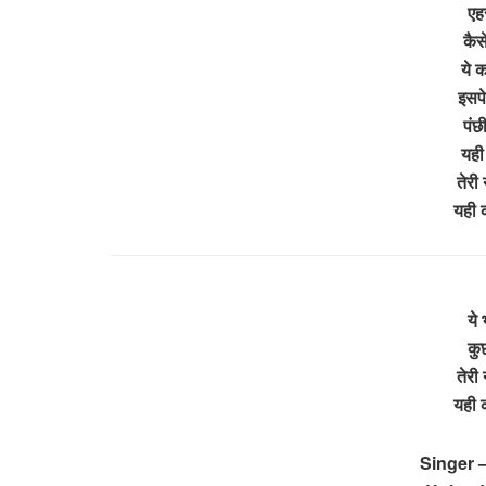
एह
कैस
ये क
इसपे
पंछ
यही
तेरी
यही 
ये 
कुछ
तेरी
यही 
Singer –