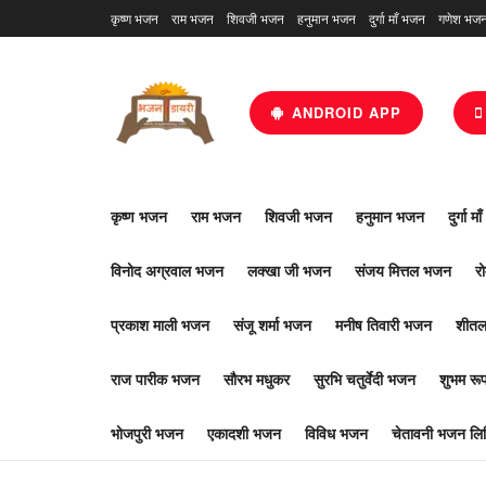
कृष्ण भजन
राम भजन
शिवजी भजन
हनुमान भजन
दुर्गा माँ भजन
गणेश भज
ANDROID APP
कृष्ण भजन
राम भजन
शिवजी भजन
हनुमान भजन
दुर्गा म
विनोद अग्रवाल भजन
लक्खा जी भजन
संजय मित्तल भजन
र
प्रकाश माली भजन
संजू शर्मा भजन
मनीष तिवारी भजन
शीतल
राज पारीक भजन
सौरभ मधुकर
सुरभि चतुर्वेदी भजन
शुभम र
भोजपुरी भजन
एकादशी भजन
विविध भजन
चेतावनी भजन लिर