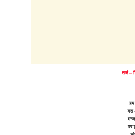
तर्ज – 
हम 
बस 
मन्ज
पर ड
छो