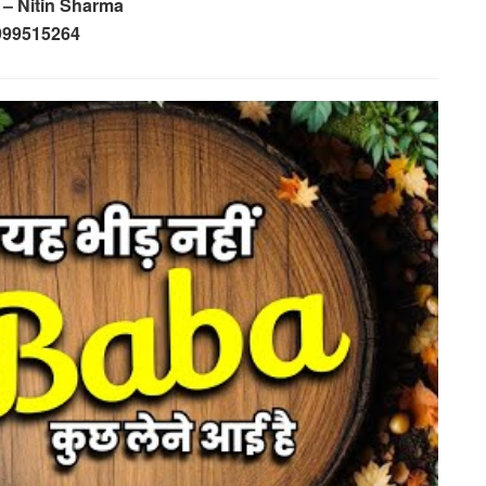
 – Nitin Sharma
999515264