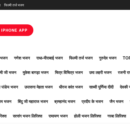
न
फिल्मी तर्ज भजन
IPHONE APP
ाँ भजन
गणेश भजन
राधा-मीराबाई भजन
फिल्मी तर्ज भजन
गुरुदेव भजन
TOP
ोमी जी भजन
मुकेश बागड़ा भजन
चित्र विचित्र भजन
उमा लहरी भजन
रजनी र
 पांडेय भजन
उपासना मेहता भजन
धीरज कांत भजन
साध्वी पूर्णिमा दीदी
देवकी 
ूपम भजन
बिंदु जी महाराज भजन
ब्रम्हानंद भजन
प्रदीप के भजन
जैन भजन
िक्स
सत्संग भजन लिरिक्स
रामायण भजन
होली भजन लिरिक्स
गरबा लिरिक्स