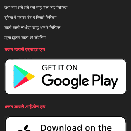
राधा नाम लेते लेते मेरी उम्र बीत जाए लिरिक्स
दुनिया में महादेव देव है निराले लिरिक्स
चालो चालो साथीड़ो खाटू धाम रे लिरिक्स
झूला झूलण चालो ओ साँवरिया
भजन डायरी एंड्राइड एप्प
भजन डायरी आईफोन एप्प