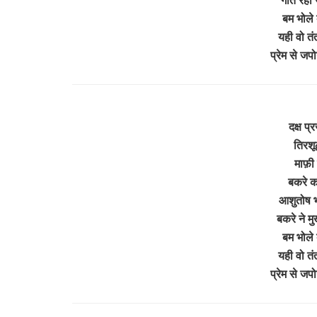
बम भोले
यही वो तंत
प्रेम से जपो
दक्ष प्
तिरशू
माफ़ी 
बकरे क
आशुतोष भ
बकरे ने म
बम भोले
यही वो तंत
प्रेम से जपो