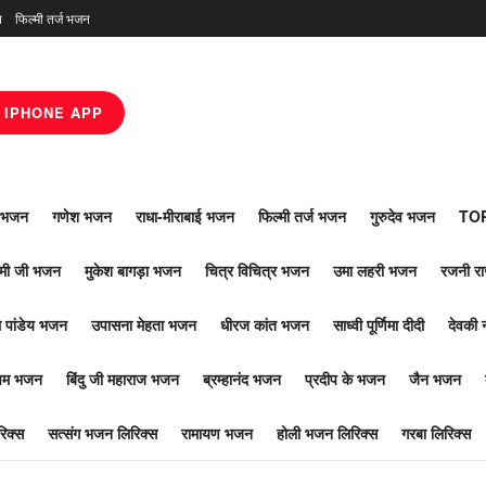
न
फिल्मी तर्ज भजन
IPHONE APP
ाँ भजन
गणेश भजन
राधा-मीराबाई भजन
फिल्मी तर्ज भजन
गुरुदेव भजन
TOP
ोमी जी भजन
मुकेश बागड़ा भजन
चित्र विचित्र भजन
उमा लहरी भजन
रजनी र
 पांडेय भजन
उपासना मेहता भजन
धीरज कांत भजन
साध्वी पूर्णिमा दीदी
देवकी 
ूपम भजन
बिंदु जी महाराज भजन
ब्रम्हानंद भजन
प्रदीप के भजन
जैन भजन
िक्स
सत्संग भजन लिरिक्स
रामायण भजन
होली भजन लिरिक्स
गरबा लिरिक्स