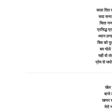
कला तित क
सदा सन्त 
चिता नन्
प्रसिद्ध प्
ध्यान लगा
शिव को पु
बम भोले
यही वो तंत
प्रेम से जपो
खेल 
बाजे 
खप्पर 
मेरो 