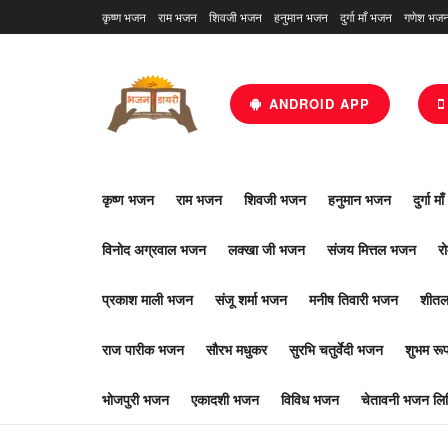
कृष्ण भजन
राम भजन
शिवजी भजन
हनुमान भजन
दुर्गा माँ भजन
गणेश भज
ANDROID APP
कृष्ण भजन
राम भजन
शिवजी भजन
हनुमान भजन
दुर्गा म
विनोद अग्रवाल भजन
लक्खा जी भजन
संजय मित्तल भजन
र
प्रकाश माली भजन
संजू शर्मा भजन
मनीष तिवारी भजन
शीतल
राज पारीक भजन
सौरभ मधुकर
सुरभि चतुर्वेदी भजन
शुभम र
भोजपुरी भजन
एकादशी भजन
विविध भजन
चेतावनी भजन लिर