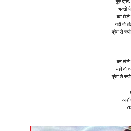
गुरु दासः 
भक्तो प
बम भोले
यही वो तंत
प्रेम से जपो
बम भोले
यही वो तंत
प्रेम से जपो
– 
आशीष
7