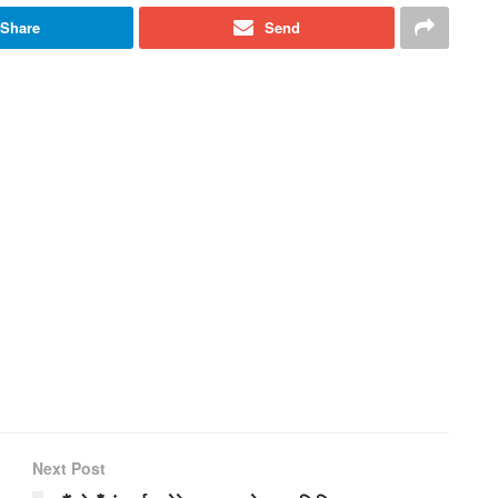
Share
Send
Next Post