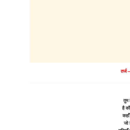
तर्ज 
तुम
है कौ
कहाँ
जो ह