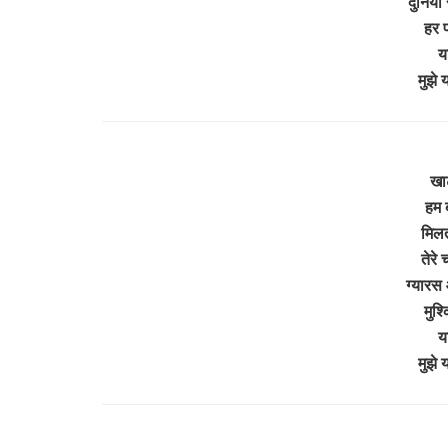
दुनियाँ 
हर प
य
मुझे 
खा
हम ब
मिलत
तेरे 
ग्यारस
मुश्
य
मुझे 