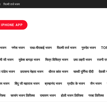
न
फिल्मी तर्ज भजन
IPHONE APP
ाँ भजन
गणेश भजन
राधा-मीराबाई भजन
फिल्मी तर्ज भजन
गुरुदेव भजन
TOP
ोमी जी भजन
मुकेश बागड़ा भजन
चित्र विचित्र भजन
उमा लहरी भजन
रजनी र
 पांडेय भजन
उपासना मेहता भजन
धीरज कांत भजन
साध्वी पूर्णिमा दीदी
देवकी 
ूपम भजन
बिंदु जी महाराज भजन
ब्रम्हानंद भजन
प्रदीप के भजन
जैन भजन
िक्स
सत्संग भजन लिरिक्स
रामायण भजन
होली भजन लिरिक्स
गरबा लिरिक्स