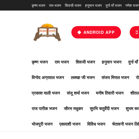
कृष्ण भजन
राम भजन
शिवजी भजन
हनुमान भजन
दुर्गा माँ भजन
गणेश भज
ANDROID APP
कृष्ण भजन
राम भजन
शिवजी भजन
हनुमान भजन
दुर्गा म
विनोद अग्रवाल भजन
लक्खा जी भजन
संजय मित्तल भजन
र
प्रकाश माली भजन
संजू शर्मा भजन
मनीष तिवारी भजन
शीतल
राज पारीक भजन
सौरभ मधुकर
सुरभि चतुर्वेदी भजन
शुभम र
भोजपुरी भजन
एकादशी भजन
विविध भजन
चेतावनी भजन लिर