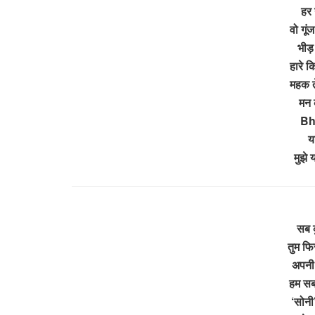
हर 
वो गूं
भीड़
हारे क
महक ते
मन 
Bh
य
मुझे 
सब क
तुम फि
अपनी 
हम सब 
‘सोन