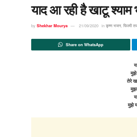
याद आ रही है खाटू श्याम
by
Shekhar Mourya
21/09/2020
in
कृष्ण भजन
,
फिल्मी त
Share on WhatsApp
य
मुझे
तेरे ख
मुझ
य
मुझे 