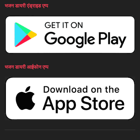
भजन डायरी एंड्राइड एप्प
भजन डायरी आईफोन एप्प