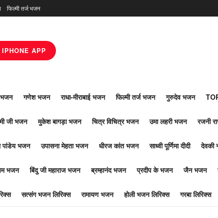
न
फिल्मी तर्ज भजन
IPHONE APP
ाँ भजन
गणेश भजन
राधा-मीराबाई भजन
फिल्मी तर्ज भजन
गुरुदेव भजन
TOP
ोमी जी भजन
मुकेश बागड़ा भजन
चित्र विचित्र भजन
उमा लहरी भजन
रजनी र
 पांडेय भजन
उपासना मेहता भजन
धीरज कांत भजन
साध्वी पूर्णिमा दीदी
देवकी 
ूपम भजन
बिंदु जी महाराज भजन
ब्रम्हानंद भजन
प्रदीप के भजन
जैन भजन
िक्स
सत्संग भजन लिरिक्स
रामायण भजन
होली भजन लिरिक्स
गरबा लिरिक्स