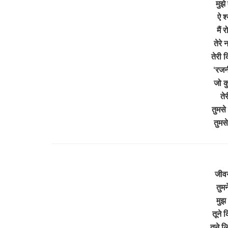
मुझे
ऐ श
मैं 
तेरे
तेरी 
‘रजनी
जो कु
ते
तुमसे
तुमस
जीव
तुम
मुझ 
तूने 
तूने ल