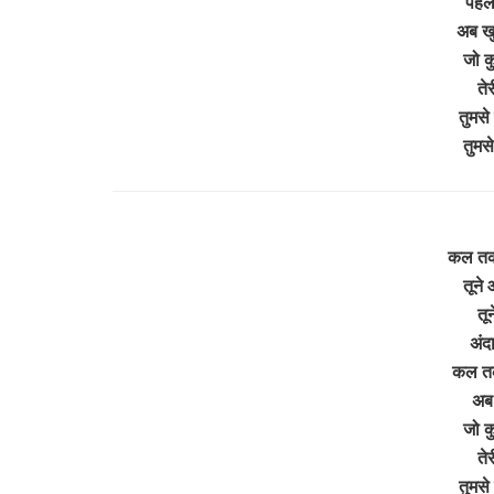
पहले
अब खु
जो कु
ते
तुमसे
तुमस
कल तक
तूने
तून
अंद
कल तक
अब 
जो कु
ते
तुमसे