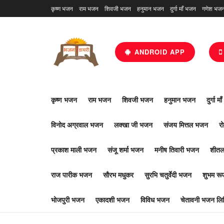
कृष्ण भजन
राम भजन
शिवजी भजन
हनुमान भजन
दुर्गा माँ भजन
गणेश भज
ANDROID APP
कृष्ण भजन
राम भजन
शिवजी भजन
हनुमान भजन
दुर्गा म
विनोद अग्रवाल भजन
लक्खा जी भजन
संजय मित्तल भजन
र
प्रकाश माली भजन
संजू शर्मा भजन
मनीष तिवारी भजन
शीतल
राज पारीक भजन
सौरभ मधुकर
सुरभि चतुर्वेदी भजन
शुभम र
भोजपुरी भजन
एकादशी भजन
विविध भजन
चेतावनी भजन लिर