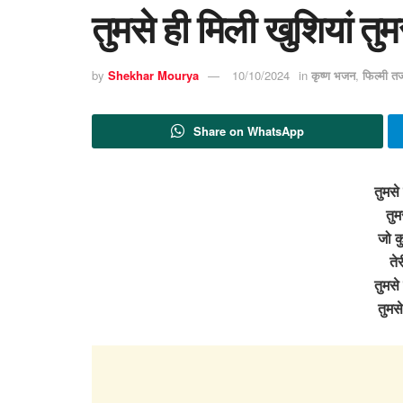
तुमसे ही मिली खुशियां तु
by
Shekhar Mourya
10/10/2024
in
कृष्ण भजन
,
फिल्मी त
Share on WhatsApp
तुमसे
तुम
जो कु
ते
तुमसे
तुमस