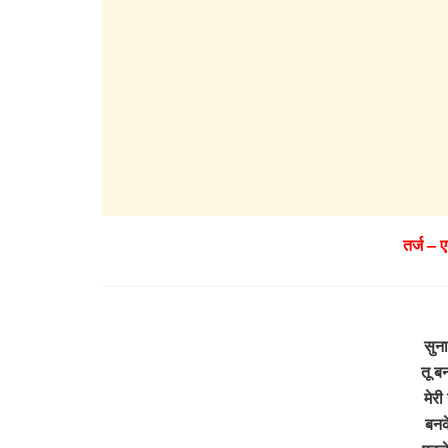
तर्ज – 
सुना
तू ब
मेरी
बनक