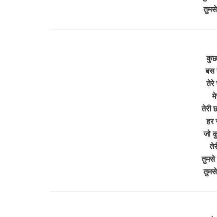
तुमस
कुछ
बस त
तेरे
म
तेरी 
हर 
जो कु
ते
तुमसे
तुमस