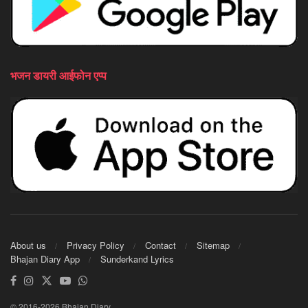
भजन डायरी आईफोन एप्प
About us
Privacy Policy
Contact
Sitemap
Bhajan Diary App
Sunderkand Lyrics
© 2016-2026 Bhajan Diary