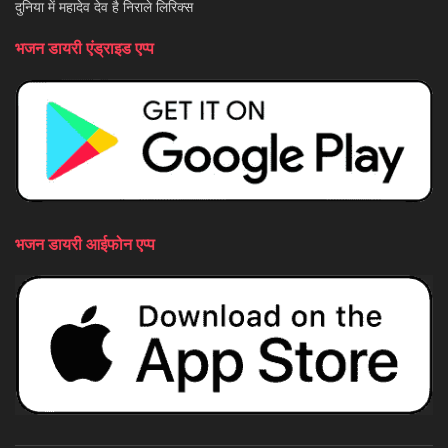
दुनिया में महादेव देव है निराले लिरिक्स
भजन डायरी एंड्राइड एप्प
भजन डायरी आईफोन एप्प