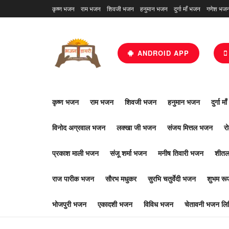
कृष्ण भजन
राम भजन
शिवजी भजन
हनुमान भजन
दुर्गा माँ भजन
गणेश भज
ANDROID APP
कृष्ण भजन
राम भजन
शिवजी भजन
हनुमान भजन
दुर्गा म
विनोद अग्रवाल भजन
लक्खा जी भजन
संजय मित्तल भजन
र
प्रकाश माली भजन
संजू शर्मा भजन
मनीष तिवारी भजन
शीतल
राज पारीक भजन
सौरभ मधुकर
सुरभि चतुर्वेदी भजन
शुभम र
भोजपुरी भजन
एकादशी भजन
विविध भजन
चेतावनी भजन लिर