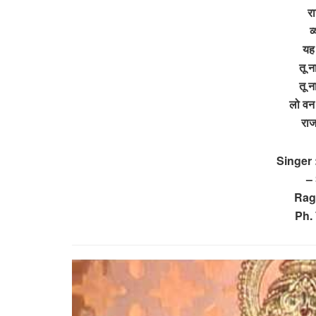
र
व
यह
तू न
तू न
लो वन 
रा
Singer 
–
Rag
Ph.