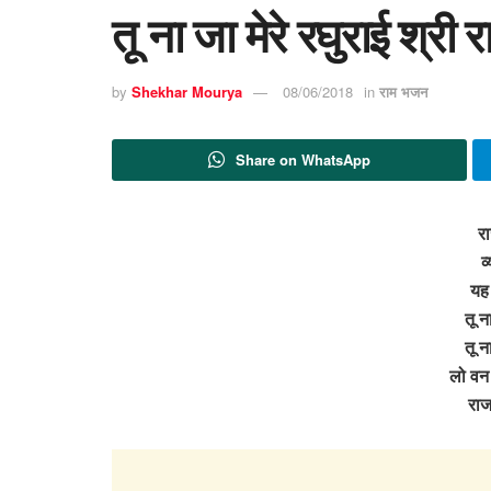
तू ना जा मेरे रघुराई श्री
by
Shekhar Mourya
08/06/2018
in
राम भजन
Share on WhatsApp
र
व
यह
तू न
तू न
लो वन 
रा