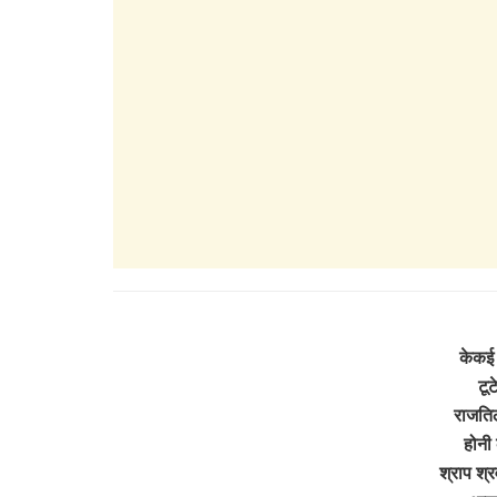
केकई 
टूट
राजतिल
होनी 
श्राप श्