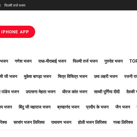
न
फिल्मी तर्ज भजन
IPHONE APP
ाँ भजन
गणेश भजन
राधा-मीराबाई भजन
फिल्मी तर्ज भजन
गुरुदेव भजन
TOP
ोमी जी भजन
मुकेश बागड़ा भजन
चित्र विचित्र भजन
उमा लहरी भजन
रजनी र
 पांडेय भजन
उपासना मेहता भजन
धीरज कांत भजन
साध्वी पूर्णिमा दीदी
देवकी 
ूपम भजन
बिंदु जी महाराज भजन
ब्रम्हानंद भजन
प्रदीप के भजन
जैन भजन
िक्स
सत्संग भजन लिरिक्स
रामायण भजन
होली भजन लिरिक्स
गरबा लिरिक्स