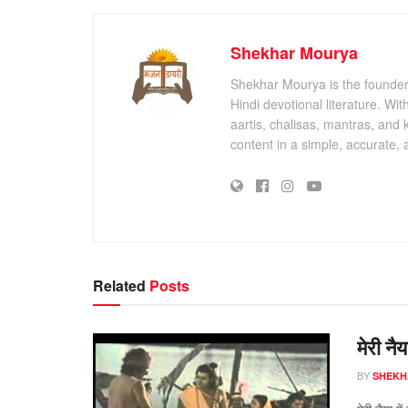
Shekhar Mourya
Shekhar Mourya is the founder 
Hindi devotional literature. Wi
aartis, chalisas, mantras, and 
content in a simple, accurate,
Related
Posts
मेरी नै
BY
SHEKH