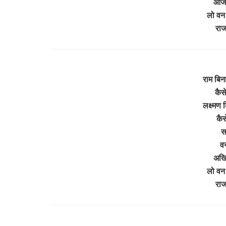
आज 
लो वन 
रा
राम बिना
कैसे
लक्ष्मण 
कैस
स
व
अखि
लो वन 
रा