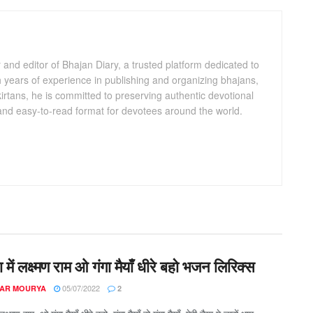
and editor of Bhajan Diary, a trusted platform dedicated to
th years of experience in publishing and organizing bhajans,
kirtans, he is committed to preserving authentic devotional
 and easy-to-read format for devotees around the world.
या में लक्ष्मण राम ओ गंगा मैयाँ धीरे बहो भजन लिरिक्स
05/07/2022
AR MOURYA
2