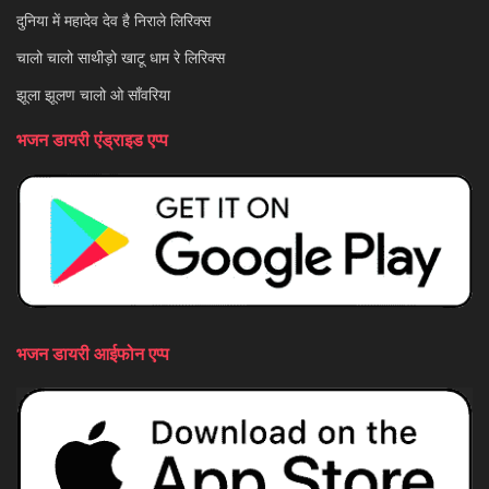
दुनिया में महादेव देव है निराले लिरिक्स
चालो चालो साथीड़ो खाटू धाम रे लिरिक्स
झूला झूलण चालो ओ साँवरिया
भजन डायरी एंड्राइड एप्प
भजन डायरी आईफोन एप्प