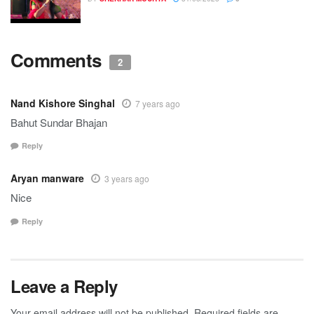
Comments
2
Nand Kishore Singhal
7 years ago
Bahut Sundar Bhajan
Reply
Aryan manware
3 years ago
Nice
Reply
Leave a Reply
Your email address will not be published.
Required fields are