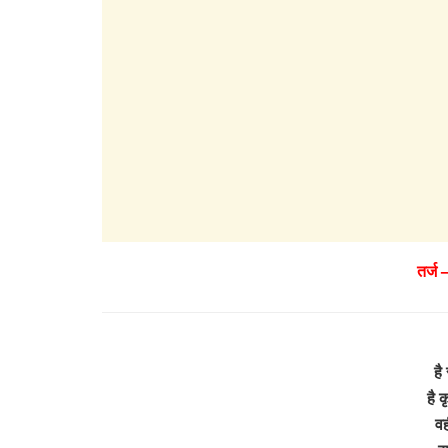
तर्ज
है
है क
वह