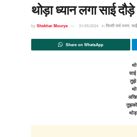
थोड़ा ध्यान लगा साई दौड़
by
Shekhar Mourya
31/05/2024
in
फिल्मी तर्ज भजन
,
साई
Share on WhatsApp
थो
साई द
तुझे
थो
अखिय
तुझको 
थोड़