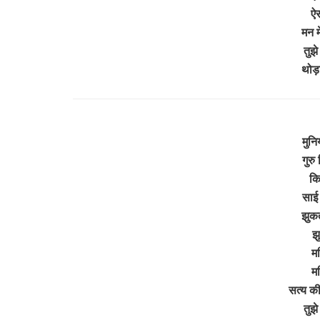
ऐस
मन मे
तुझे
थोड़
मुनि
गुरु
कि
साई 
झुकत
झ
मह
मह
सत्य की
तुझे