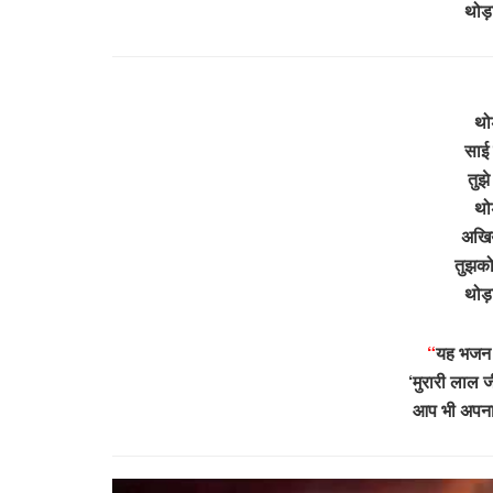
थोड़
थो
साई द
तुझे
थो
अखिय
तुझको 
थोड़
“
यह भजन भ
‘मुरारी लाल जी
आप भी अपना