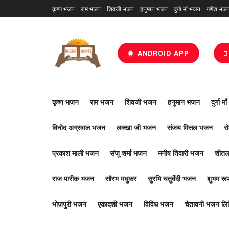
कृष्ण भजन
राम भजन
शिवजी भजन
हनुमान भजन
दुर्गा माँ भजन
गणेश भज
ANDROID APP
कृष्ण भजन
राम भजन
शिवजी भजन
हनुमान भजन
दुर्गा म
विनोद अग्रवाल भजन
लक्खा जी भजन
संजय मित्तल भजन
र
प्रकाश माली भजन
संजू शर्मा भजन
मनीष तिवारी भजन
शीतल
राज पारीक भजन
सौरभ मधुकर
सुरभि चतुर्वेदी भजन
शुभम र
भोजपुरी भजन
एकादशी भजन
विविध भजन
चेतावनी भजन लिर