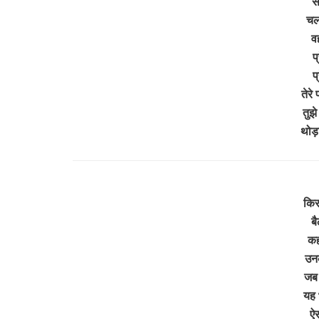
सत
चल
व
प
प
तेरे
तुझे
थोड़
किर
बै
कह
उनक
जब 
यह 
ऐस