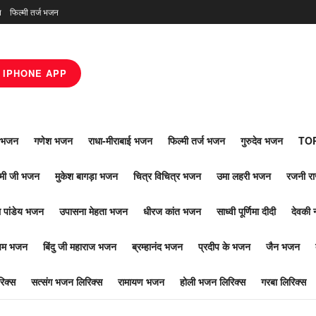
न
फिल्मी तर्ज भजन
IPHONE APP
ाँ भजन
गणेश भजन
राधा-मीराबाई भजन
फिल्मी तर्ज भजन
गुरुदेव भजन
TOP
ोमी जी भजन
मुकेश बागड़ा भजन
चित्र विचित्र भजन
उमा लहरी भजन
रजनी र
 पांडेय भजन
उपासना मेहता भजन
धीरज कांत भजन
साध्वी पूर्णिमा दीदी
देवकी 
ूपम भजन
बिंदु जी महाराज भजन
ब्रम्हानंद भजन
प्रदीप के भजन
जैन भजन
िक्स
सत्संग भजन लिरिक्स
रामायण भजन
होली भजन लिरिक्स
गरबा लिरिक्स