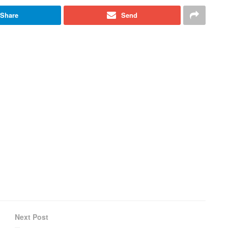
Share
Send
Next Post