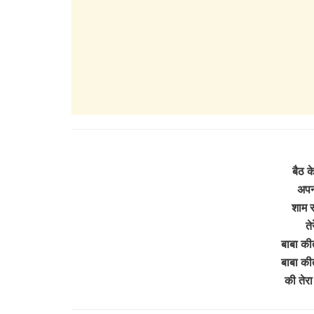
बैठ के
अपन
शाम स
ते
बाबा कीर
बाबा कीर
की तेर