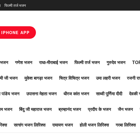
न
फिल्मी तर्ज भजन
IPHONE APP
ाँ भजन
गणेश भजन
राधा-मीराबाई भजन
फिल्मी तर्ज भजन
गुरुदेव भजन
TOP
ोमी जी भजन
मुकेश बागड़ा भजन
चित्र विचित्र भजन
उमा लहरी भजन
रजनी र
 पांडेय भजन
उपासना मेहता भजन
धीरज कांत भजन
साध्वी पूर्णिमा दीदी
देवकी 
ूपम भजन
बिंदु जी महाराज भजन
ब्रम्हानंद भजन
प्रदीप के भजन
जैन भजन
िक्स
सत्संग भजन लिरिक्स
रामायण भजन
होली भजन लिरिक्स
गरबा लिरिक्स