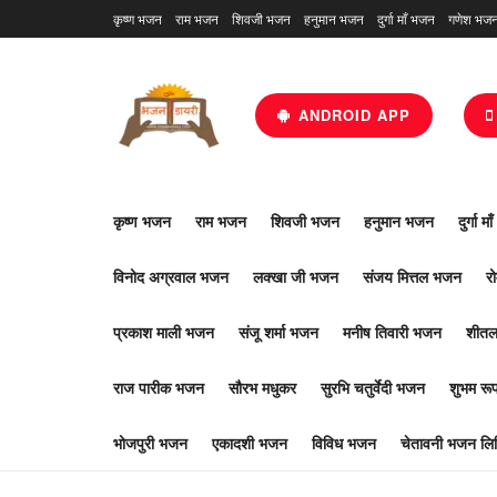
कृष्ण भजन
राम भजन
शिवजी भजन
हनुमान भजन
दुर्गा माँ भजन
गणेश भज
ANDROID APP
कृष्ण भजन
राम भजन
शिवजी भजन
हनुमान भजन
दुर्गा म
विनोद अग्रवाल भजन
लक्खा जी भजन
संजय मित्तल भजन
र
प्रकाश माली भजन
संजू शर्मा भजन
मनीष तिवारी भजन
शीतल
राज पारीक भजन
सौरभ मधुकर
सुरभि चतुर्वेदी भजन
शुभम र
भोजपुरी भजन
एकादशी भजन
विविध भजन
चेतावनी भजन लिर