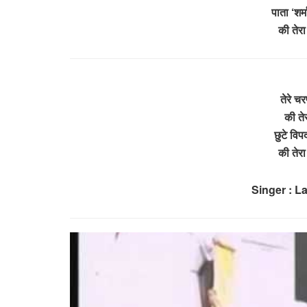
पाता ‘शर्
की तेर
तेरे चर
की ते
छुटे विप
की तेर
Singer : L