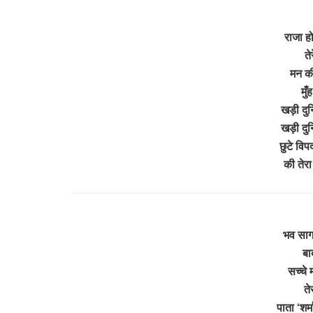
राजा हो
ते
मन की
मुँ
खड़ी दुनि
खड़ी दुनि
छुटे विप
की तेर
भव सागर
बा
सच्चे 
ते
पाता ‘शर्