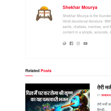
Shekhar Mourya
Shekhar Mourya is the founder 
Hindi devotional literature. Wi
aartis, chalisas, mantras, and 
content in a simple, accurate,
Related
Posts
तेरी मर्
BY
SHEKH
तेरी मर्जी 
बिगड़ी...