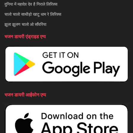
दुनिया में महादेव देव है निराले लिरिक्स
चालो चालो साथीड़ो खाटू धाम रे लिरिक्स
झूला झूलण चालो ओ साँवरिया
भजन डायरी एंड्राइड एप्प
भजन डायरी आईफोन एप्प