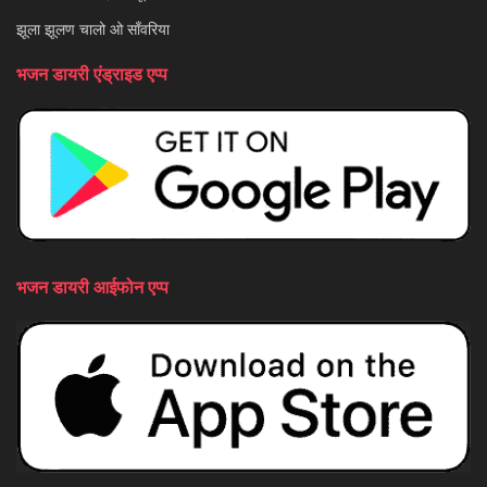
झूला झूलण चालो ओ साँवरिया
भजन डायरी एंड्राइड एप्प
भजन डायरी आईफोन एप्प