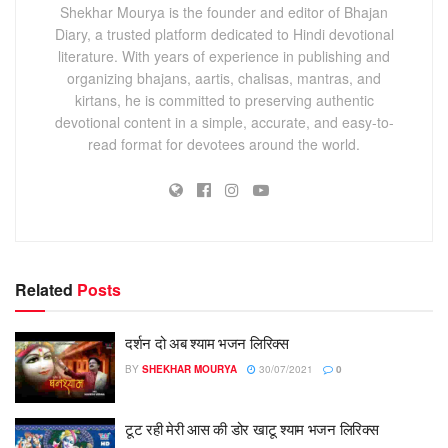
Shekhar Mourya is the founder and editor of Bhajan
Diary, a trusted platform dedicated to Hindi devotional
literature. With years of experience in publishing and
organizing bhajans, aartis, chalisas, mantras, and
kirtans, he is committed to preserving authentic
devotional content in a simple, accurate, and easy-to-
read format for devotees around the world.
Related
Posts
दर्शन दो अब श्याम भजन लिरिक्स
BY
SHEKHAR MOURYA
30/07/2021
0
टूट रही मेरी आस की डोर खाटू श्याम भजन लिरिक्स