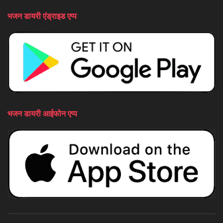
भजन डायरी एंड्राइड एप्प
भजन डायरी आईफोन एप्प