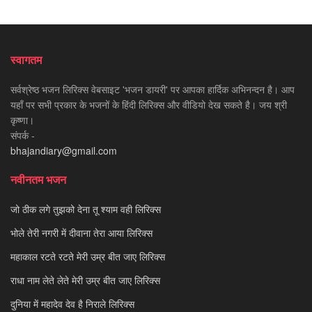
स्वागतम
सर्वश्रेष्ठ भजन लिरिक्स वेबसाइट 'भजन डायरी' पर आपका हार्दिक अभिनन्दन है। आप
यहाँ पर सभी प्रकार के भजनों के हिंदी लिरिक्स और वीडियो देख सकते है। जय श्री
कृष्णा।
संपर्क -
bhajandiary@gmail.com
नवीनतम भजन
जो ठीक लगे तुझको देना तू श्याम वही लिरिक्स
भोले तेरी नगरी में दीवाना तेरा आया लिरिक्स
महाकाल रटते रटते मेरी उम्र बीत जाए लिरिक्स
राधा नाम लेते लेते मेरी उम्र बीत जाए लिरिक्स
दुनिया में महादेव देव है निराले लिरिक्स