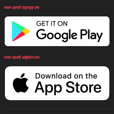
भजन डायरी एंड्राइड एप्प
भजन डायरी आईफोन एप्प