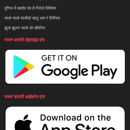
दुनिया में महादेव देव है निराले लिरिक्स
चालो चालो साथीड़ो खाटू धाम रे लिरिक्स
झूला झूलण चालो ओ साँवरिया
भजन डायरी एंड्राइड एप्प
भजन डायरी आईफोन एप्प