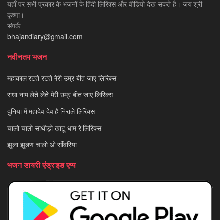
यहाँ पर सभी प्रकार के भजनों के हिंदी लिरिक्स और वीडियो देख सकते है। जय श्री
कृष्णा।
संपर्क -
bhajandiary@gmail.com
नवीनतम भजन
महाकाल रटते रटते मेरी उम्र बीत जाए लिरिक्स
राधा नाम लेते लेते मेरी उम्र बीत जाए लिरिक्स
दुनिया में महादेव देव है निराले लिरिक्स
चालो चालो साथीड़ो खाटू धाम रे लिरिक्स
झूला झूलण चालो ओ साँवरिया
भजन डायरी एंड्राइड एप्प