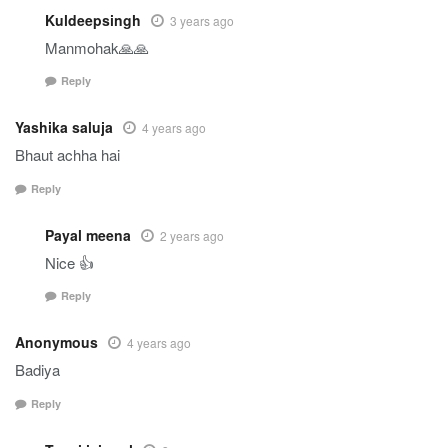
Kuldeepsingh
3 years ago
Manmohak🙏🙏
Reply
Yashika saluja
4 years ago
Bhaut achha hai
Reply
Payal meena
2 years ago
Nice 👍
Reply
Anonymous
4 years ago
Badiya
Reply