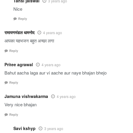
Tansi jaiswal
3 years ago
Nice
Reply
रामायणमंडल धामनोद
4 years ago
आपका यहभजन बहुत अच्छा लगा
Reply
Pritee agrawal
4 years ago
Bahut aacha laga aur vi aache aur naye bhajan bhejo
Reply
Jamuna vishwakarma
4 years ago
Very nice bhajan
Reply
Savi kshyp
3 years ago