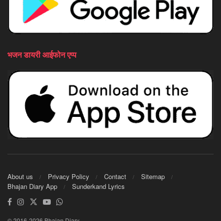
भजन डायरी आईफोन एप्प
About us
Privacy Policy
Contact
Sitemap
Bhajan Diary App
Sunderkand Lyrics
© 2016-2026 Bhajan Diary